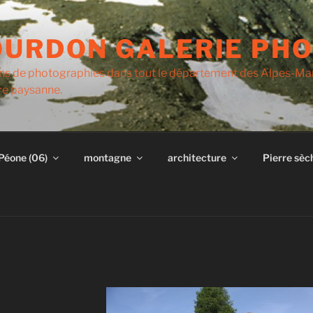
OURDON GALERIE PH
 ans de photographies dans tout le département des Alpes-Ma
ure paysanne.
Péone (06)
montagne
architecture
Pierre sèc
E