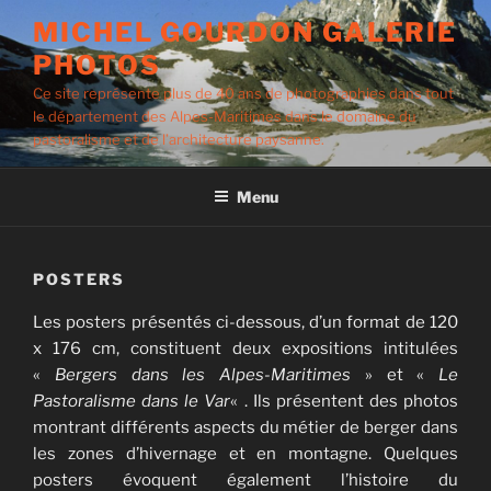
Aller
MICHEL GOURDON GALERIE
au
PHOTOS
contenu
principal
Ce site représente plus de 40 ans de photographies dans tout
le département des Alpes-Maritimes dans le domaine du
pastoralisme et de l’architecture paysanne.
Menu
POSTERS
Les posters présentés ci-dessous, d’un format de 120
x 176 cm, constituent deux expositions intitulées
«
Bergers dans les Alpes-Maritimes
» et «
Le
Pastoralisme dans le Var
« . Ils présentent des photos
montrant différents aspects du métier de berger dans
les zones d’hivernage et en montagne. Quelques
posters évoquent également l’histoire du