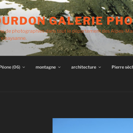
OURDON GALERIE PH
 ans de photographies dans tout le département des Alpes-Ma
ure paysanne.
Péone (06)
montagne
architecture
Pierre sèc