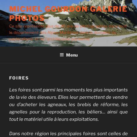
Aller
MICHEL GOURDON GALERIE
au
PHOTOS
contenu
principal
Ce site représente plus de 40 ans de photographies dans tout
le département des Alpes-Maritimes dans le domaine du
pastoralisme et de l’architecture paysanne.
Menu
FOIRES
Les foires sont parmi les moments les plus importants
de la vie des éleveurs. Elles leur permettent de vendre
ou d’acheter les agneaux, les brebis de réforme, les
agnelles pour la reproduction, les béliers… ainsi que
tout le matériel utile à leurs exploitations.
Dans notre région les principales foires sont celles de